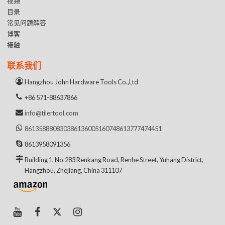
视频
目录
常见问题解答
博客
接触
联系我们
Hangzhou John Hardware Tools Co.,Ltd
+86 571-88637866
info@tilertool.com
8613588808303
8613600516074
8613777474451
8613958091356
Building 1, No.283 Renkang Road, Renhe Street, Yuhang District,
Hangzhou, Zhejiang, China 311107