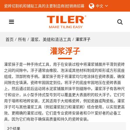
瓷砖切割机和铺贴工具的主要制造商|
经销商招募
中文
首页
所有
灌浆、美缝和清洁工具
/
/
/
灌浆浮子
灌浆浮子
灌浆抹子是一种手持式工具，用于在安装过程中将灌浆铺展并平滑到瓷砖
之间的间隙中。浮子通常由橡胶、泡沫或其他材料制成的矩形或方形底座
组成，顶部附有手柄。灌浆抹子用于将灌浆均匀地涂抹在瓷砖表面，确保
间隙完全填满，瓷砖牢固固定到位。将浮子的底座牢固地压在瓷砖表面
上，然后通过前后运动将水泥浆铺展并抹平到缝隙中。灌浆浮子有各种尺
寸和设计，从小型手持式型号到可以覆盖更大表面积的较大浮子。它们可
用于墙砖和地砖安装，尤其适用于大规格瓷砖，例如瓷器或陶瓷板。灌浆
浮子可与其他灌浆工具（例如灌浆刮刀和灌浆刷）结合使用，以实现更高
效、更精确的灌浆过程。它们是专业瓷砖安装者和 DIY 爱好者的必备工
具，因为它们有助于确保高质量和持久的瓷砖安装。
3个结果