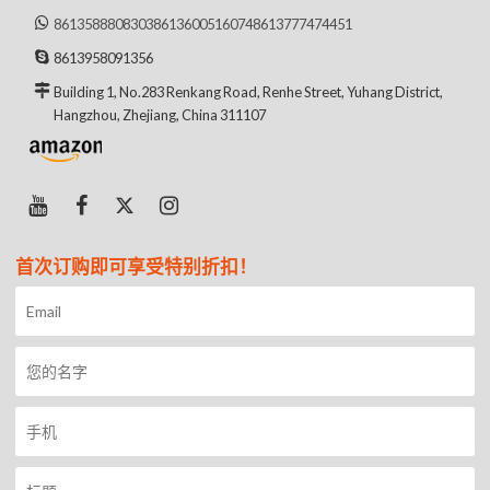
8613588808303
8613600516074
8613777474451
8613958091356
Building 1, No.283 Renkang Road, Renhe Street, Yuhang District,
Hangzhou, Zhejiang, China 311107
首次订购即可享受特别折扣！