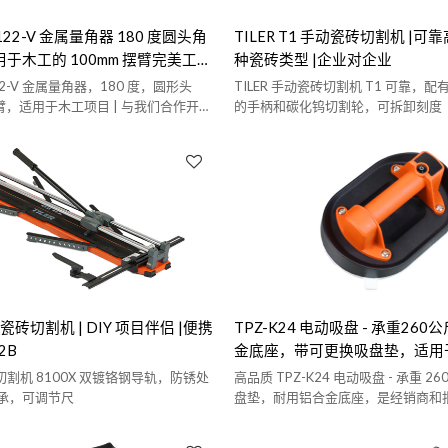
122-V 金属量角器 180 度圆头角
TILER T1 手动瓷砖切割机 |可
用于木工的 100mm 摆臂完美工具
种瓷砖类型 |企业对企业
批发和 OEM/ODM 服务
122-V 金属量角器，180 度，圆形头
TILER 手动瓷砖切割机 T1 可靠，
摆臂，适用于木工项目 | 与我们合作开展
的手柄和碳化钨切割轮，可拆卸刻度
和批发分销业务
手动瓷砖切割机 | DIY 项目伴侣 |便携
TPZ-K24 电动吸盘 - 承重26
2B
金底座，带可更换吸盘垫，适用
表面。经销商和批发商
砖切割机 8100X 双镀铬钢导轨，防锈处
高品质 TPZ-K24 电动吸盘 - 承重 
承，可调节尺
盘垫，耐用铝合金底座，是经销商和
选 | 可提供定制生产