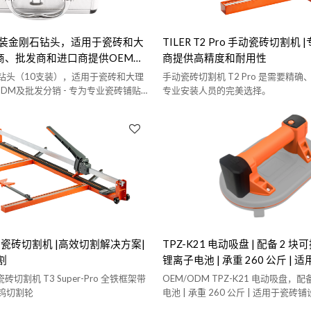
10件装金刚石钻头，适用于瓷砖和大
TILER T2 Pro 手动瓷砖切割机
销商、批发商和进口商提供OEM和
商提供高精度和耐用性
案
刚石钻头（10支装），适用于瓷砖和大理
手动瓷砖切割机 T2 Pro 是需要精
/ODM及批发分销 - 专为专业瓷砖铺贴
专业安装人员的完美选择。
的优质斜角开孔器
 专业瓷砖切割机 |高效切割解决方案|
TPZ-K21 电动吸盘 | 配备 2 块可
割
锂离子电池 | 承重 260 公斤 |
和搬运
瓷砖切割机 T3 Super-Pro 全铁框架带
OEM/ODM TPZ-K21 电动吸盘，配备 
钨切割轮
电池 | 承重 260 公斤 | 适用于瓷砖铺
销商和零售商提供批发解决方案