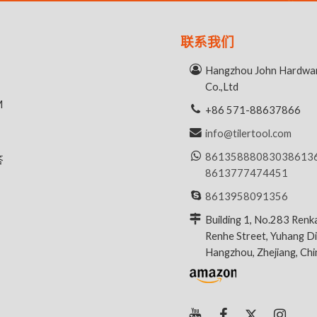
联系我们
Hangzhou John Hardwar
Co.,Ltd
M
+86 571-88637866
info@tilertool.com
8613588808303
8613
答
8613777474451
8613958091356
Building 1, No.283 Renk
Renhe Street, Yuhang Dis
Hangzhou, Zhejiang, Ch