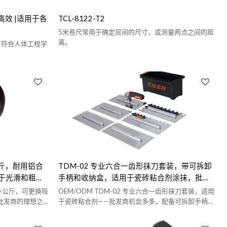
靠高效 |适用于各
TCL-8122-T2
5米卷尺常用于确定房间的尺寸，或测量两点之间的距
离。
配有符合人体工程学
0公斤，耐用铝合
TDM-02 专业六合一齿形抹刀套装，带可拆卸
于光滑和粗糙
手柄和收纳盒，适用于瓷砖粘合剂涂抹，批发
及分销合作
260 公斤，可更换吸
OEM/ODM TDM-02 专业六合一齿形抹刀套装，适用
批发商的理想之
于瓷砖粘合剂——批发商机会多多，配备可拆卸手柄和
收纳盒，方便使用和整理。