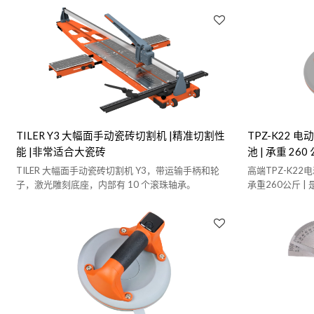
TILER Y3 大幅面手动瓷砖切割机 |精准切割性
TPZ-K22 
能 |非常适合大瓷砖
池 | 承重 26
- 是瓷砖铺
TILER 大幅面手动瓷砖切割机 Y3，带运输手柄和轮
高端TPZ-K22
子，激光雕刻底座，内部有 10 个滚珠轴承。
承重260公斤 
之选