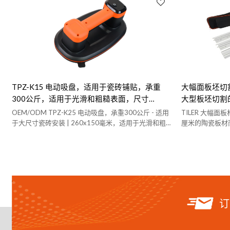
TPZ-K15 电动吸盘，适用于瓷砖铺贴，承重
大幅面板坯切割机
300公斤，适用于光滑和粗糙表面，尺寸
大型板坯切割
260x150毫米 - 是分销商和批发商的理想之
OEM/ODM TPZ-K25 电动吸盘，承重300公斤 - 适用
TILER 大幅面
选。
于大尺寸瓷砖安装 | 260x150毫米，适用于光滑和粗
厘米的陶瓷板材
糙表面 | 经销商和批发商的理想之选
订