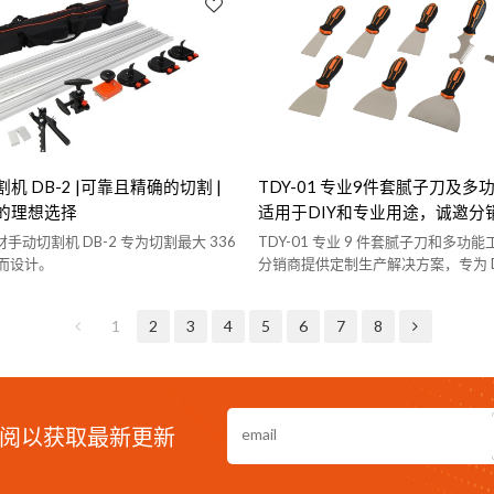
 DB-2 |可靠且精确的切割 |
TDY-01 专业9件套腻子刀及
的理想选择
适用于DIY和专业用途，诚邀分
加盟。
板材手动切割机 DB-2 专为切割最大 336
TDY-01 专业 9 件套腻子刀和多功能
而设计。
分销商提供定制生产解决方案，专为 D
设计
1
2
3
4
5
6
7
8
阅以获取最新更新