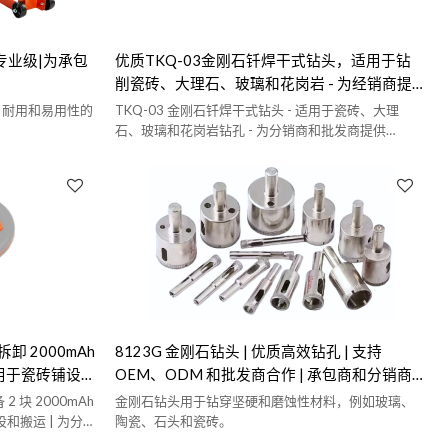
 |专业级|为承包
优质TKQ-03金刚石钎焊干式钻头，适用于钻
削瓷砖、大理石、玻璃和花岗岩 - 为经销商提
供批发、OEM和ODM解决方案
确、耐用和易用性的
TKQ-03 金刚石钎焊干式钻头 - 适用于瓷砖、大理
石、玻璃和花岗岩钻孔 - 为分销商和批发商提供
OEM/ODM 服务
拆卸 2000mAh
8123G 金刚石钻头 | 优质高效钻孔 | 支持
 适用于瓷砖铺设
OEM、ODM 和批发商合作 | 承包商和分销商
的理想之选
2 块 2000mAh
金刚石钻头用于钻穿坚硬和磨蚀性材料，例如玻璃、
设和搬运 | 为分
陶瓷、石头和瓷砖。