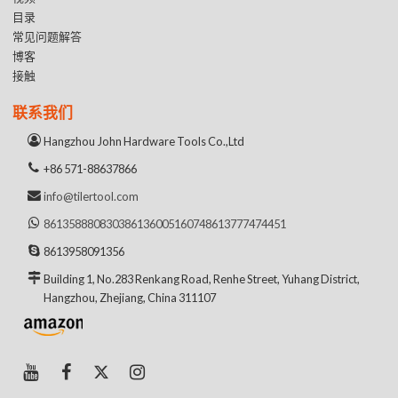
目录
常见问题解答
博客
接触
联系我们
Hangzhou John Hardware Tools Co.,Ltd
+86 571-88637866
info@tilertool.com
8613588808303
8613600516074
8613777474451
8613958091356
Building 1, No.283 Renkang Road, Renhe Street, Yuhang District,
Hangzhou, Zhejiang, China 311107