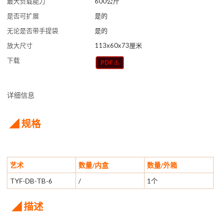
最大负载能力
600公斤
是否可扩展
是的
无论是否带手提袋
是的
放大尺寸
113x60x73厘米
下载
详细信息
◢ 规格
艺术
数量/内盒
数量/外箱
TYF-DB-TB-6
/
1个
◢ 描述