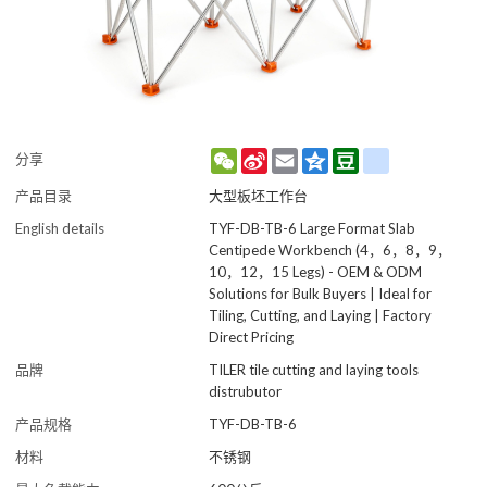
WeChat
Sina
Email
Qzone
Douban
renren
分享
Weibo
产品目录
大型板坯工作台
English details
TYF-DB-TB-6 Large Format Slab
Centipede Workbench (4，6，8，9，
10，12，15 Legs) - OEM & ODM
Solutions for Bulk Buyers | Ideal for
Tiling, Cutting, and Laying | Factory
Direct Pricing
品牌
TILER tile cutting and laying tools
distrubutor
产品规格
TYF-DB-TB-6
材料
不锈钢