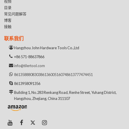
视频
目录
常见问题解答
博客
接触
联系我们
Hangzhou John Hardware Tools Co.,Ltd
+86 571-88637866
info@tilertool.com
8613588808303
8613600516074
8613777474451
8613958091356
Building 1, No.283 Renkang Road, Renhe Street, Yuhang District,
Hangzhou, Zhejiang, China 311107