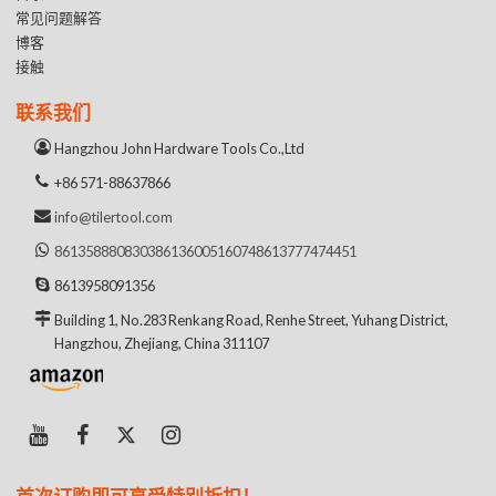
常见问题解答
博客
接触
联系我们
Hangzhou John Hardware Tools Co.,Ltd
+86 571-88637866
info@tilertool.com
8613588808303
8613600516074
8613777474451
8613958091356
Building 1, No.283 Renkang Road, Renhe Street, Yuhang District,
Hangzhou, Zhejiang, China 311107