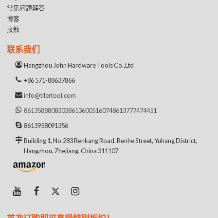
常见问题解答
博客
接触
联系我们
Hangzhou John Hardware Tools Co.,Ltd
+86 571-88637866
info@tilertool.com
8613588808303
8613600516074
8613777474451
8613958091356
Building 1, No.283 Renkang Road, Renhe Street, Yuhang District,
Hangzhou, Zhejiang, China 311107