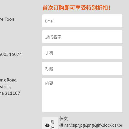
首次订购即可享受特别折扣！
e Tools
600516074
ang Road,
trict,
ina 311107
仅支
附
持.rar/.zip/.jpg/.png/.gif/.doc/.xls/.pdf
件