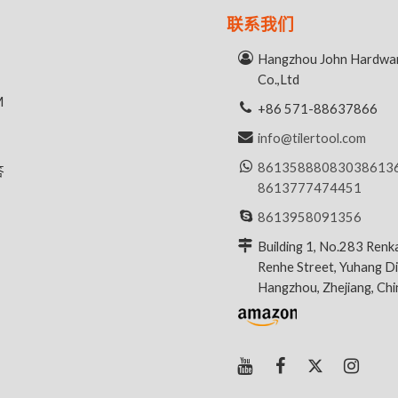
联系我们
Hangzhou John Hardwar
Co.,Ltd
M
+86 571-88637866
info@tilertool.com
8613588808303
8613
答
8613777474451
8613958091356
Building 1, No.283 Renk
Renhe Street, Yuhang Dis
Hangzhou, Zhejiang, Ch