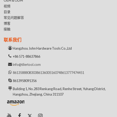
OEM & ODM
视频
目录
常见问题解答
博客
接触
联系我们
Hangzhou John Hardware Tools Co.,Ltd
+86 571-88637866
info@tilertool.com
8613588808303
8613600516074
8613777474451
8613958091356
Building 1, No.283 Renkang Road, Renhe Street, Yuhang District,
Hangzhou, Zhejiang, China 311107