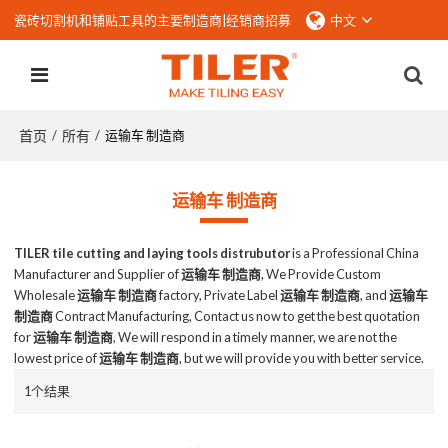
瓷砖切割机和铺贴工具的主要制造商|
经销商招募
中文
首页
所有
/
/
运输车 制造商
运输车 制造商
TILER tile cutting and laying tools distrubutor
is a Professional China
Manufacturer and Supplier of
运输车 制造商
, We Provide Custom
Wholesale
运输车 制造商
factory, Private Label
运输车 制造商
, and
运输车
制造商
Contract Manufacturing, Contact us now to get the best quotation
for
运输车 制造商
, We will respond in a timely manner, we are not the
lowest price of
运输车 制造商
, but we will provide you with better service.
1个结果