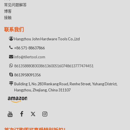
常见问题解答
博客
接触
联系我们
Hangzhou John Hardware Tools Co.,Ltd
+86 571-88637866
info@tilertool.com
8613588808303
8613600516074
8613777474451
8613958091356
Building 1, No.283 Renkang Road, Renhe Street, Yuhang District,
Hangzhou, Zhejiang, China 311107