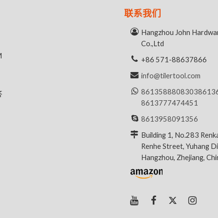
联系我们
Hangzhou John Hardwar
Co.,Ltd
M
+86 571-88637866
info@tilertool.com
8613588808303
8613
答
8613777474451
8613958091356
Building 1, No.283 Renk
Renhe Street, Yuhang Dis
Hangzhou, Zhejiang, Ch