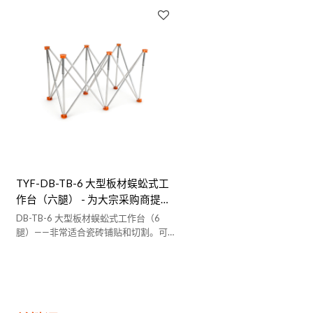
TYF-DB-TB-6 大型板材蜈蚣式工
作台（六腿） - 为大宗采购商提供
OEM 和 ODM 解决方案 | 适用于瓷
DB-TB-6 大型板材蜈蚣式工作台（6
砖铺贴、切割和铺设 | 厂家直销价
腿）——非常适合瓷砖铺贴和切割。可为
批量采购商提供 OEM 和 ODM 服务。
格