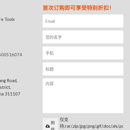
首次订购即可享受特别折扣！
e Tools
600516074
ang Road,
trict,
ina 311107
仅支
附
持.rar/.zip/.jpg/.png/.gif/.doc/.xls/.pdf
件